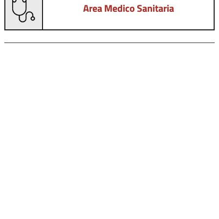
Area Medico Sanitaria
Area Scienze
Area Socio-Economica
Area Umanistica